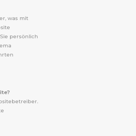
r, was mit
site
Sie persönlich
hema
hrten
ite?
sitebetreiber.
te