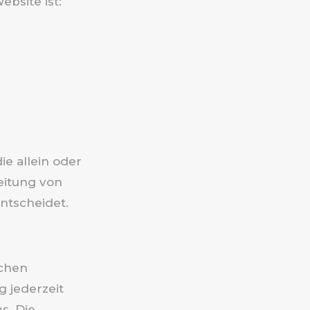
ebsite ist:
ie allein oder
eitung von
ntscheidet.
ichen
g jederzeit
s. Die