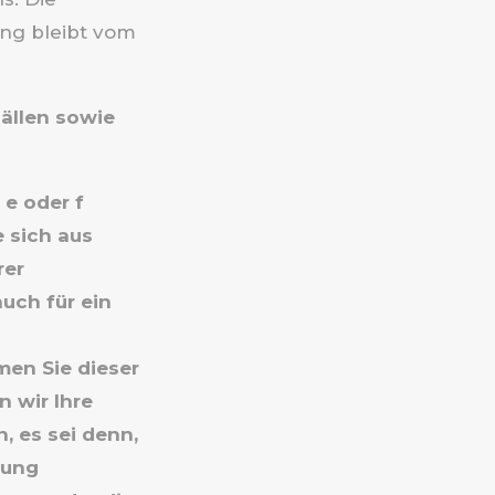
ung bleibt vom
ällen sowie
 e oder f
e sich aus
rer
uch für ein
men Sie dieser
 wir Ihre
 es sei denn,
tung