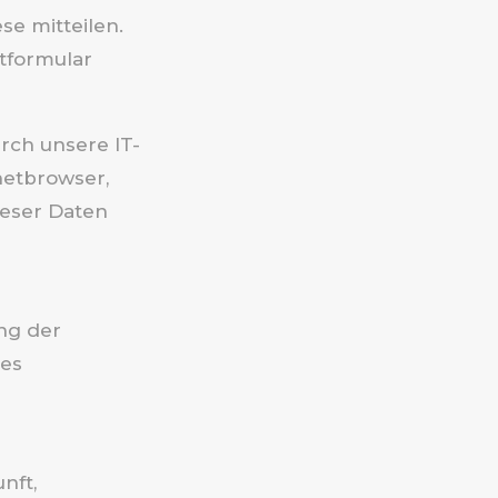
e mitteilen.
ktformular
ch unsere IT-
netbrowser,
ieser Daten
ung der
res
nft,