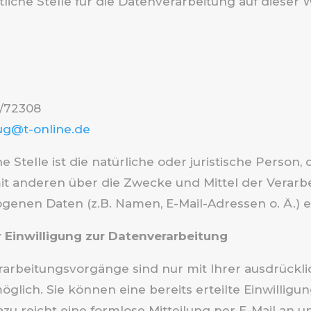
liche Stelle für die Datenverarbeitung auf dieser W
3/72308
ug@t-online.de
e Stelle ist die natürliche oder juristische Person, d
 anderen über die Zwecke und Mittel der Verarb
enen Daten (z.B. Namen, E-Mail-Adressen o. Ä.) e
r Einwilligung zur Datenverarbeitung
rarbeitungsvorgänge sind nur mit Ihrer ausdrückl
öglich. Sie können eine bereits erteilte Einwilligun
zu reicht eine formlose Mitteilung per E-Mail an un