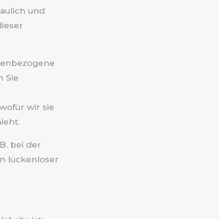
aulich und
ieser
onenbezogene
 Sie
ofür wir sie
ieht.
B. bei der
n lückenloser