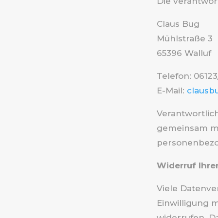
Die verantwort
Claus Bug
Mühlstraße 3
65396 Walluf
Telefon: 0612
E-Mail:
clausb
Verantwortlich
gemeinsam mit
personenbezog
Widerruf Ihre
Viele Datenve
Einwilligung m
widerrufen. Da