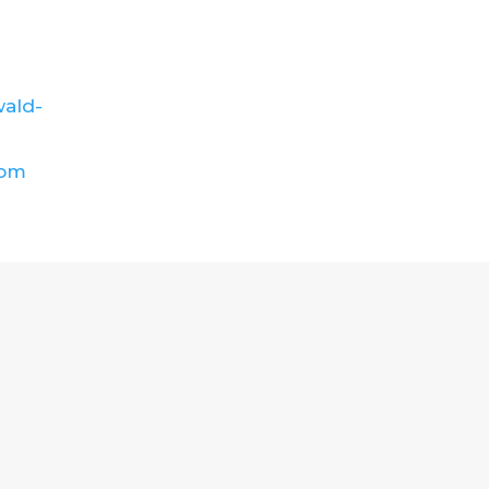
ald-
com