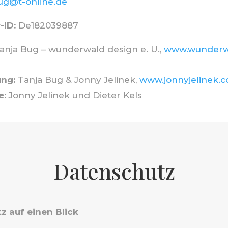
ug@t-online.de
-ID:
De182039887
anja Bug – wunderwald design e. U.,
www.wunderw
ng:
Tanja Bug & Jonny Jelinek,
www.jonnyjelinek.
e:
Jonny Jelinek und Dieter Kels
Datenschutz
z auf einen Blick